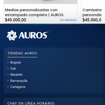
Medias personalizadas con
Camiseta c
estampado completo | AUROS
personaliz
Precio
Precio
AUROS
$45.000,00
$45.000,00
Ver detalles
de
de
oferta
oferta
TIENDAS AUROS
Bogotá
Cali
Medellín
Barranquilla
Cartagena
CHAT EN LÍNEA HORARIO: