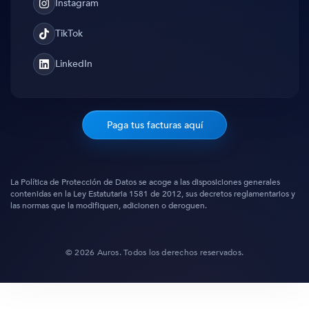
Instagram
Instagram
TikTok
TikTok
LinkedIn
Translation
missing:
es.general.social.links.linked_in
Paga tus facturas aquí
La Política de Protección de Datos se acoge a las disposiciones generales
contenidas en la Ley Estatutaria 1581 de 2012, sus decretos reglamentarios y
las normas que la modifiquen, adicionen o deroguen.
© 2026 Auros. Todos los derechos reservados.