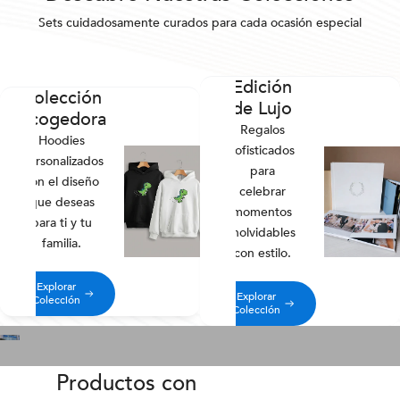
Sets cuidadosamente curados para cada ocasión especial
Edición
Colección
de Lujo
Acogedora
Regalos
Hoodies
sofisticados
personalizados
para
con el diseño
celebrar
que deseas
momentos
para ti y tu
inolvidables
familia.
con estilo.
Explorar
Explorar
Colección
Colección
Productos con