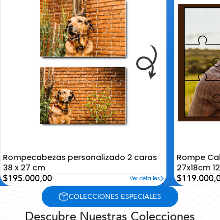
la
la
lista
lista
de
de
deseos
deseos
Rompecabezas personalizado 2 caras
Rompe Cab
38 x 27 cm
27x18cm 12
Precio
Precio
$195.000,00
$119.000,
Ver detalles
de
de
oferta
oferta
COLECCIONES ESPECIALES
Descubre Nuestras Colecciones