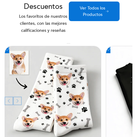
Descuentos
Ver Todos los
Productos
Los favoritos de nuestros
clientes, con las mejores
calificaciones y reseñas
Añadir
Añadir
a
a
la
la
lista
lista
de
de
deseos
deseos