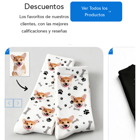
Descuentos
Ver Todos los
Productos
Los favoritos de nuestros
clientes, con las mejores
calificaciones y reseñas
Añadir
Añadir
a
a
la
la
lista
lista
de
de
deseos
deseos