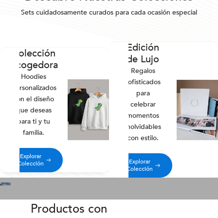
Sets cuidadosamente curados para cada ocasión especial
Edición
Colección
de Lujo
Acogedora
Regalos
Hoodies
sofisticados
personalizados
para
con el diseño
celebrar
que deseas
momentos
para ti y tu
inolvidables
familia.
con estilo.
Explorar
Explorar
Colección
Colección
Productos con