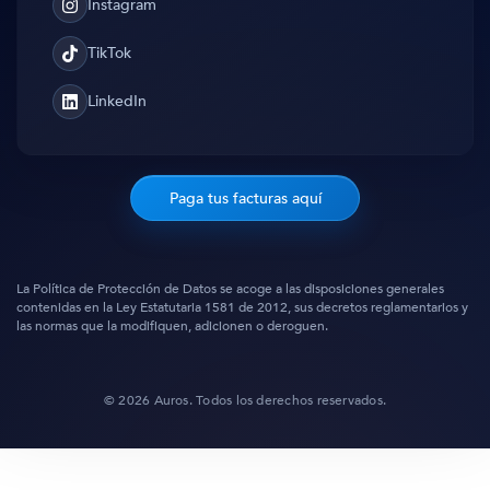
Instagram
Instagram
TikTok
TikTok
LinkedIn
Translation
missing:
es.general.social.links.linked_in
Paga tus facturas aquí
La Política de Protección de Datos se acoge a las disposiciones generales
contenidas en la Ley Estatutaria 1581 de 2012, sus decretos reglamentarios y
las normas que la modifiquen, adicionen o deroguen.
© 2026 Auros. Todos los derechos reservados.