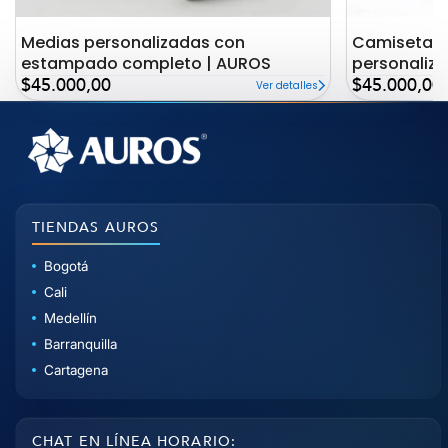
Medias personalizadas con
Camiseta c
estampado completo | AUROS
personaliz
Precio
Precio
AUROS
$45.000,00
$45.000,00
Ver detalles
de
de
oferta
oferta
TIENDAS AUROS
Bogotá
Cali
Medellín
Barranquilla
Cartagena
CHAT EN LÍNEA HORARIO: