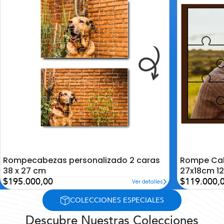
la
la
lista
lista
de
de
deseos
deseos
Rompecabezas personalizado 2 caras
Rompe Cab
38 x 27 cm
27x18cm 12
Precio
Precio
$195.000,00
$119.000,
Ver detalles
de
de
oferta
oferta
COLECCIONES ESPECIALES
Descubre Nuestras Colecciones