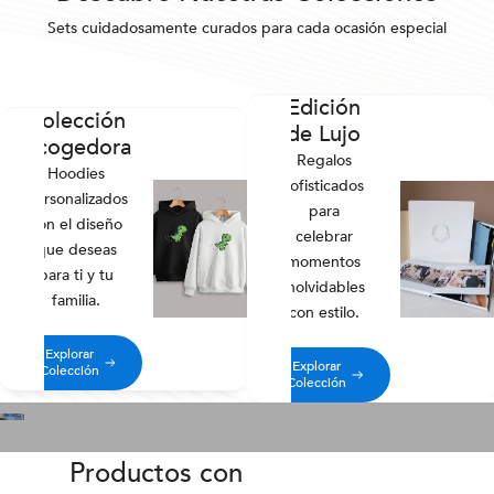
Sets cuidadosamente curados para cada ocasión especial
Edición
Colección
de Lujo
Acogedora
Regalos
Hoodies
sofisticados
personalizados
para
con el diseño
celebrar
que deseas
momentos
para ti y tu
inolvidables
familia.
con estilo.
Explorar
Explorar
Colección
Colección
Productos con