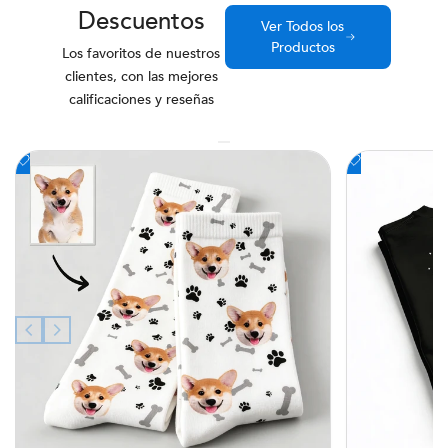
Descuentos
Ver Todos los
Productos
Los favoritos de nuestros
clientes, con las mejores
calificaciones y reseñas
Añadir
Añadir
a
a
la
la
lista
lista
de
de
deseos
deseos