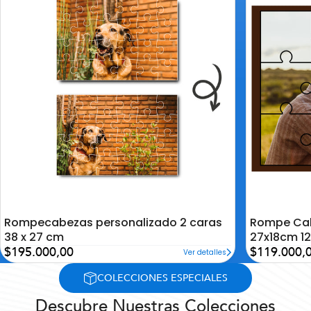
la
la
lista
lista
de
de
deseos
deseos
Rompecabezas personalizado 2 caras
Rompe Cab
38 x 27 cm
27x18cm 12
Precio
Precio
$195.000,00
$119.000,
Ver detalles
de
de
oferta
oferta
COLECCIONES ESPECIALES
Descubre Nuestras Colecciones