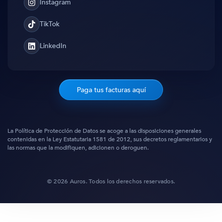
Instagram
Instagram
TikTok
TikTok
LinkedIn
Translation
missing:
es.general.social.links.linked_in
Paga tus facturas aquí
La Política de Protección de Datos se acoge a las disposiciones generales
contenidas en la Ley Estatutaria 1581 de 2012, sus decretos reglamentarios y
las normas que la modifiquen, adicionen o deroguen.
© 2026 Auros. Todos los derechos reservados.