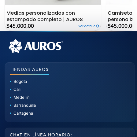
Medias personalizadas con
Camiseta c
estampado completo | AUROS
personaliz
Precio
Precio
AUROS
$45.000,00
$45.000,00
Ver detalles
de
de
oferta
oferta
TIENDAS AUROS
Bogotá
Cali
Medellín
Barranquilla
Cartagena
CHAT EN LÍNEA HORARIO: