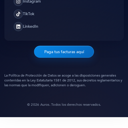
Instagram
Instagram
TikTok
TikTok
LinkedIn
Translation
missing:
es.general.social.links.linked_in
Paga tus facturas aquí
La Política de Protección de Datos se acoge a las disposiciones generales
contenidas en la Ley Estatutaria 1581 de 2012, sus decretos reglamentarios y
las normas que la modifiquen, adicionen o deroguen.
© 2026 Auros. Todos los derechos reservados.