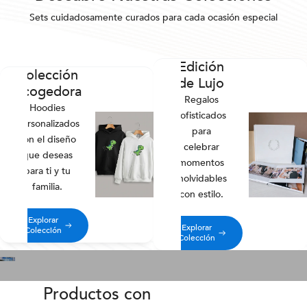
Sets cuidadosamente curados para cada ocasión especial
Edición
Colección
de Lujo
Acogedora
Regalos
Hoodies
sofisticados
personalizados
para
con el diseño
celebrar
que deseas
momentos
para ti y tu
inolvidables
familia.
con estilo.
Explorar
Explorar
Colección
Colección
Productos con