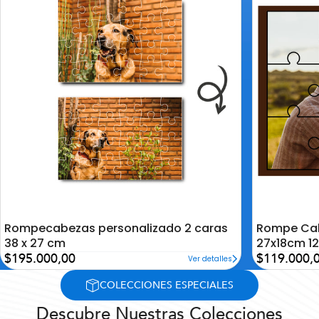
la
la
lista
lista
de
de
deseos
deseos
Rompecabezas personalizado 2 caras
Rompe Cab
38 x 27 cm
27x18cm 12
Precio
Precio
$195.000,00
$119.000,
Ver detalles
de
de
oferta
oferta
COLECCIONES ESPECIALES
Descubre Nuestras Colecciones