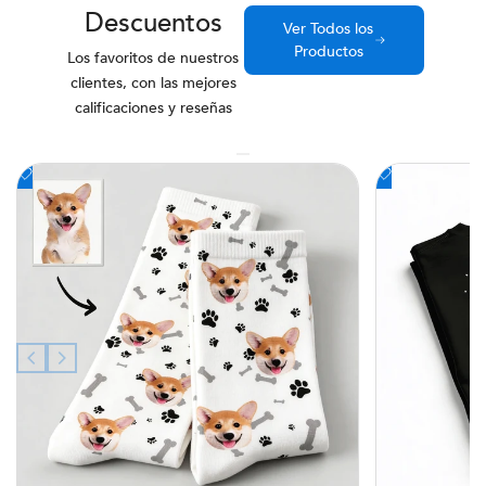
Descuentos
Ver Todos los
Productos
Los favoritos de nuestros
clientes, con las mejores
calificaciones y reseñas
Añadir
Añadir
a
a
la
la
lista
lista
de
de
deseos
deseos