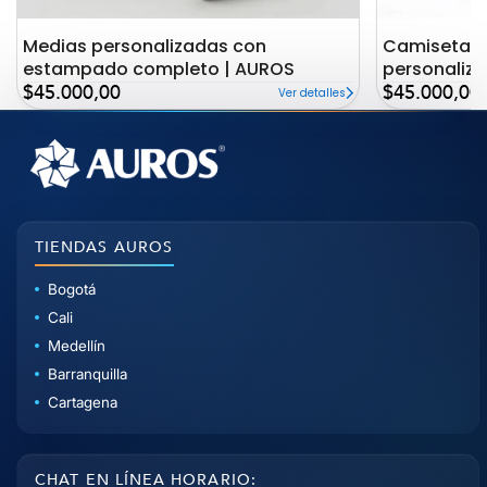
Medias personalizadas con
Camiseta c
estampado completo | AUROS
personaliz
Precio
Precio
AUROS
$45.000,00
$45.000,00
Ver detalles
de
de
oferta
oferta
TIENDAS AUROS
Bogotá
Cali
Medellín
Barranquilla
Cartagena
CHAT EN LÍNEA HORARIO: