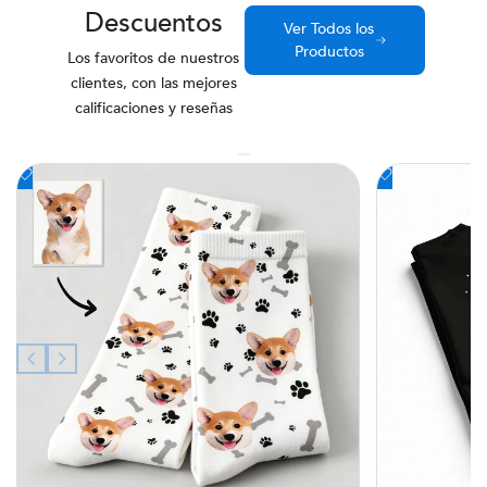
Descuentos
Ver Todos los
Productos
Los favoritos de nuestros
clientes, con las mejores
calificaciones y reseñas
Añadir
Añadir
a
a
la
la
lista
lista
de
de
deseos
deseos