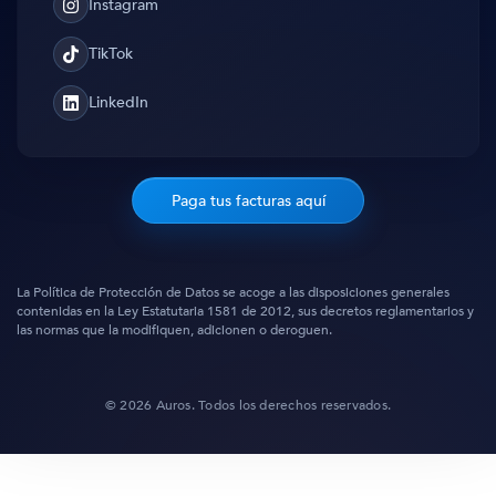
Instagram
Instagram
TikTok
TikTok
LinkedIn
Translation
missing:
es.general.social.links.linked_in
Paga tus facturas aquí
La Política de Protección de Datos se acoge a las disposiciones generales
contenidas en la Ley Estatutaria 1581 de 2012, sus decretos reglamentarios y
las normas que la modifiquen, adicionen o deroguen.
© 2026 Auros. Todos los derechos reservados.