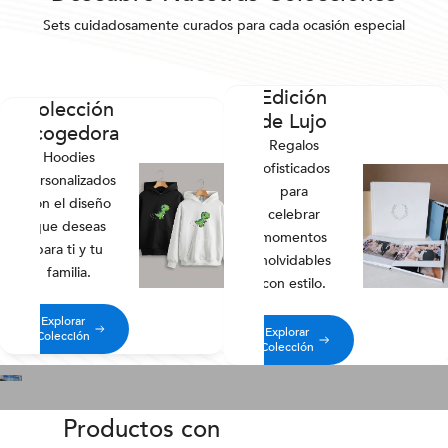
Sets cuidadosamente curados para cada ocasión especial
Edición
Colección
de Lujo
Acogedora
Regalos
Hoodies
sofisticados
personalizados
para
con el diseño
celebrar
que deseas
momentos
para ti y tu
inolvidables
familia.
con estilo.
Explorar
Explorar
Colección
Colección
Productos con