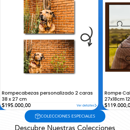
la
la
lista
lista
de
de
deseos
deseos
Rompecabezas personalizado 2 caras
Rompe Cab
38 x 27 cm
27x18cm 12
Precio
Precio
$195.000,00
$119.000,
Ver detalles
de
de
oferta
oferta
COLECCIONES ESPECIALES
Descubre Nuestras Colecciones