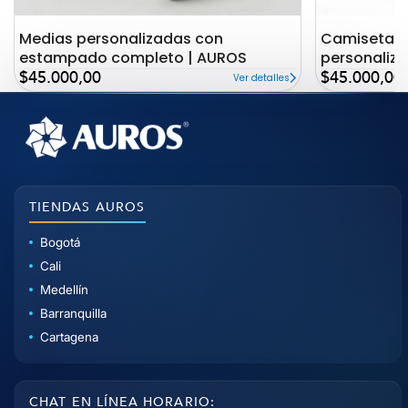
Medias personalizadas con
Camiseta c
estampado completo | AUROS
personaliz
Precio
Precio
AUROS
$45.000,00
$45.000,00
Ver detalles
de
de
oferta
oferta
TIENDAS AUROS
Bogotá
Cali
Medellín
Barranquilla
Cartagena
CHAT EN LÍNEA HORARIO: