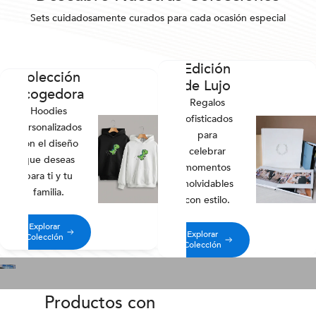
Sets cuidadosamente curados para cada ocasión especial
Edición
Colección
de Lujo
Acogedora
Regalos
Hoodies
sofisticados
personalizados
para
con el diseño
celebrar
que deseas
momentos
para ti y tu
inolvidables
familia.
con estilo.
Explorar
Explorar
Colección
Colección
Productos con