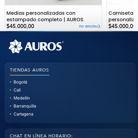
Medias personalizadas con
Camiseta c
estampado completo | AUROS
personaliz
Precio
Precio
AUROS
$45.000,00
$45.000,00
Ver detalles
de
de
oferta
oferta
TIENDAS AUROS
Bogotá
Cali
Medellín
Barranquilla
Cartagena
CHAT EN LÍNEA HORARIO: