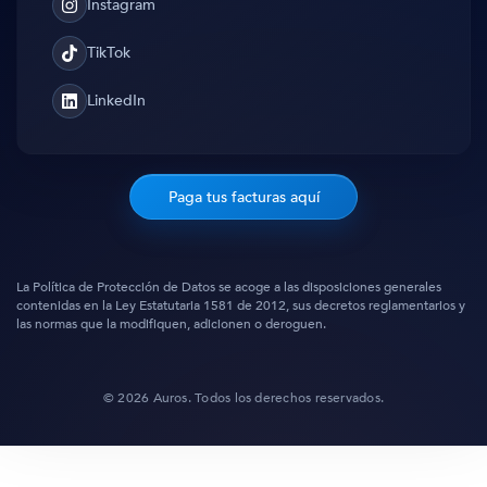
Instagram
Instagram
TikTok
TikTok
LinkedIn
Translation
missing:
es.general.social.links.linked_in
Paga tus facturas aquí
La Política de Protección de Datos se acoge a las disposiciones generales
contenidas en la Ley Estatutaria 1581 de 2012, sus decretos reglamentarios y
las normas que la modifiquen, adicionen o deroguen.
© 2026 Auros. Todos los derechos reservados.