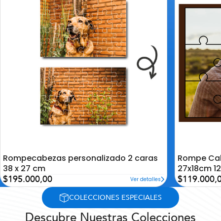
la
la
lista
lista
de
de
deseos
deseos
Rompecabezas personalizado 2 caras
Rompe Cab
38 x 27 cm
27x18cm 12
Precio
Precio
$195.000,00
$119.000,
Ver detalles
de
de
oferta
oferta
COLECCIONES ESPECIALES
Descubre Nuestras Colecciones