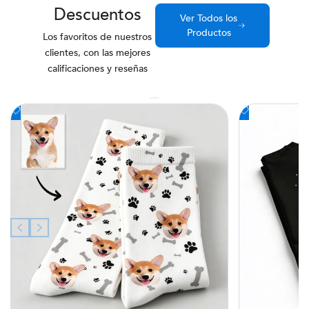
Descuentos
Ver Todos los
Productos
Los favoritos de nuestros
clientes, con las mejores
calificaciones y reseñas
Añadir
Añadir
a
a
la
la
lista
lista
de
de
deseos
deseos