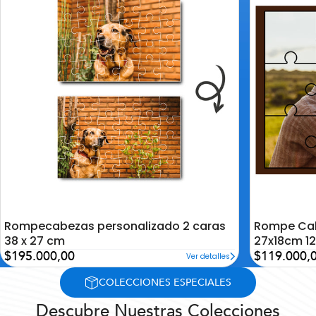
la
la
lista
lista
de
de
deseos
deseos
Rompecabezas personalizado 2 caras
Rompe Cab
38 x 27 cm
27x18cm 12
Precio
Precio
$195.000,00
$119.000,
Ver detalles
de
de
oferta
oferta
COLECCIONES ESPECIALES
Descubre Nuestras Colecciones