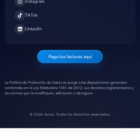
Instagram
Instagram
TikTok
TikTok
LinkedIn
Translation
missing:
es.general.social.links.linked_in
Paga tus facturas aquí
La Política de Protección de Datos se acoge a las disposiciones generales
contenidas en la Ley Estatutaria 1581 de 2012, sus decretos reglamentarios y
las normas que la modifiquen, adicionen o deroguen.
© 2026 Auros. Todos los derechos reservados.