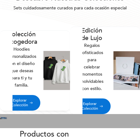
Sets cuidadosamente curados para cada ocasión especial
Edición
Colección
de Lujo
Acogedora
Regalos
Hoodies
sofisticados
personalizados
para
con el diseño
celebrar
que deseas
momentos
para ti y tu
inolvidables
familia.
con estilo.
Explorar
Explorar
Colección
Colección
Productos con