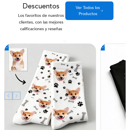
Descuentos
Ver Todos los
Productos
Los favoritos de nuestros
clientes, con las mejores
calificaciones y reseñas
Añadir
Añadir
a
a
la
la
lista
lista
de
de
deseos
deseos