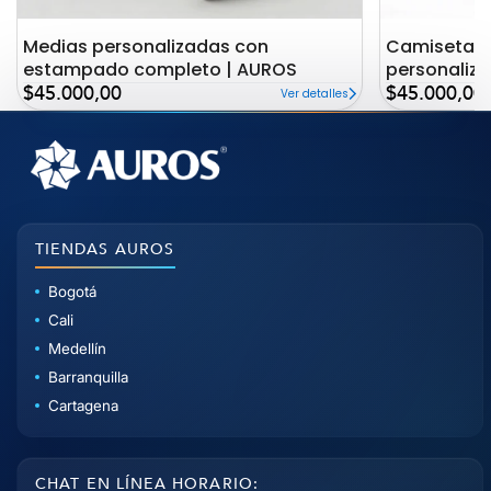
Medias personalizadas con
Camiseta c
estampado completo | AUROS
personaliz
Precio
Precio
AUROS
$45.000,00
$45.000,00
Ver detalles
de
de
oferta
oferta
TIENDAS AUROS
Bogotá
Cali
Medellín
Barranquilla
Cartagena
CHAT EN LÍNEA HORARIO: