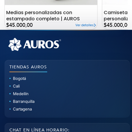
Medias personalizadas con
Camiseta c
estampado completo | AUROS
personaliz
Precio
Precio
AUROS
$45.000,00
$45.000,00
Ver detalles
de
de
oferta
oferta
TIENDAS AUROS
Bogotá
Cali
Medellín
Barranquilla
Cartagena
CHAT EN LÍNEA HORARIO: