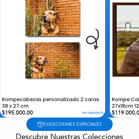
la
la
lista
lista
de
de
deseos
deseos
Rompecabezas personalizado 2 caras
Rompe Cab
38 x 27 cm
27x18cm 12
Precio
Precio
$195.000,00
$119.000,
Ver detalles
de
de
oferta
oferta
COLECCIONES ESPECIALES
Descubre Nuestras Colecciones