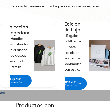
Sets cuidadosamente curados para cada ocasión especial
Edición
Colección
de Lujo
Acogedora
Regalos
Hoodies
sofisticados
personalizados
para
con el diseño
celebrar
que deseas
momentos
para ti y tu
inolvidables
familia.
con estilo.
Explorar
Explorar
Colección
Colección
Productos con