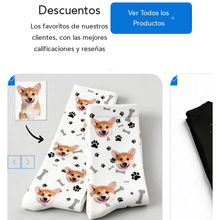
Descuentos
Ver Todos los
Productos
Los favoritos de nuestros
clientes, con las mejores
calificaciones y reseñas
Añadir
Añadir
a
a
la
la
lista
lista
de
de
deseos
deseos