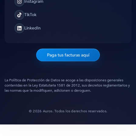
Instagram
Instagram
TikTok
TikTok
LinkedIn
Translation
missing:
es.general.social.links.linked_in
Paga tus facturas aquí
La Política de Protección de Datos se acoge a las disposiciones generales
contenidas en la Ley Estatutaria 1581 de 2012, sus decretos reglamentarios y
las normas que la modifiquen, adicionen o deroguen.
© 2026 Auros. Todos los derechos reservados.