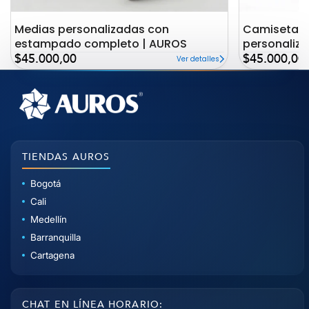
Medias personalizadas con
Camiseta c
estampado completo | AUROS
personaliz
Precio
Precio
AUROS
$45.000,00
$45.000,00
Ver detalles
de
de
oferta
oferta
TIENDAS AUROS
Bogotá
Cali
Medellín
Barranquilla
Cartagena
CHAT EN LÍNEA HORARIO: