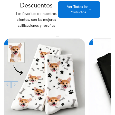
Descuentos
Ver Todos los
Productos
Los favoritos de nuestros
clientes, con las mejores
calificaciones y reseñas
Añadir
Añadir
a
a
la
la
lista
lista
de
de
deseos
deseos