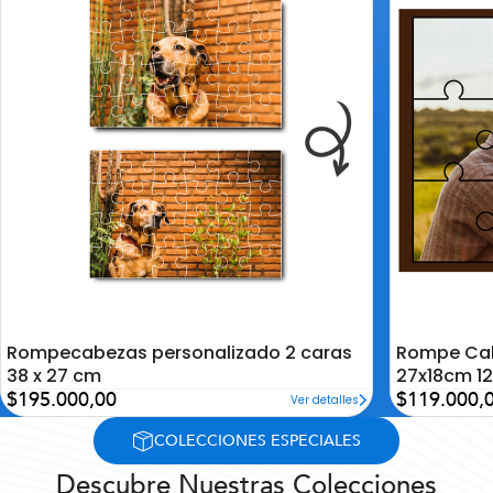
la
la
lista
lista
de
de
deseos
deseos
Rompecabezas personalizado 2 caras
Rompe Cab
38 x 27 cm
27x18cm 12
Precio
Precio
$195.000,00
$119.000,
Ver detalles
de
de
oferta
oferta
COLECCIONES ESPECIALES
Descubre Nuestras Colecciones