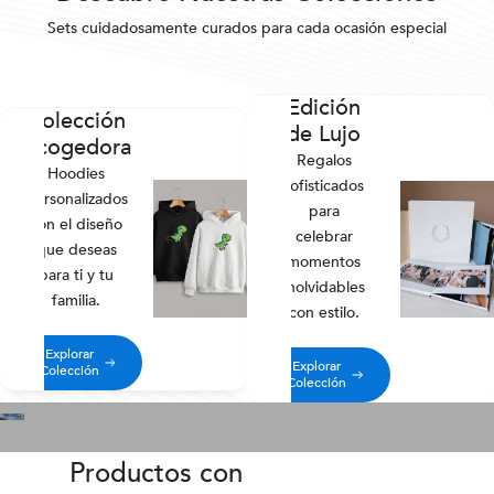
Sets cuidadosamente curados para cada ocasión especial
Edición
Colección
de Lujo
Acogedora
Regalos
Hoodies
sofisticados
personalizados
para
con el diseño
celebrar
que deseas
momentos
para ti y tu
inolvidables
familia.
con estilo.
Explorar
Explorar
Colección
Colección
Productos con