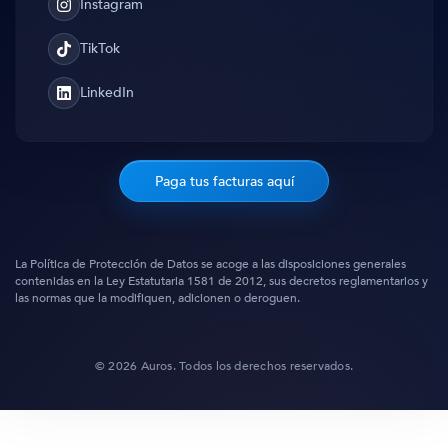
Instagram
Instagram
TikTok
TikTok
LinkedIn
Translation
missing:
es.general.social.links.linked_in
Paga tus facturas aquí
La Política de Protección de Datos se acoge a las disposiciones generales
contenidas en la Ley Estatutaria 1581 de 2012, sus decretos reglamentarios y
las normas que la modifiquen, adicionen o deroguen.
© 2026 Auros. Todos los derechos reservados.