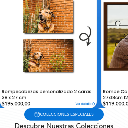
la
la
lista
lista
de
de
deseos
deseos
Rompecabezas personalizado 2 caras
Rompe Cab
38 x 27 cm
27x18cm 12
Precio
Precio
$195.000,00
$119.000,
Ver detalles
de
de
oferta
oferta
COLECCIONES ESPECIALES
Descubre Nuestras Colecciones