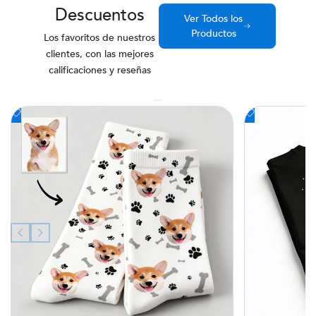
Descuentos
Ver Todos los
Productos
Los favoritos de nuestros
clientes, con las mejores
calificaciones y reseñas
Añadir
Añadir
a
a
la
la
lista
lista
de
de
deseos
deseos