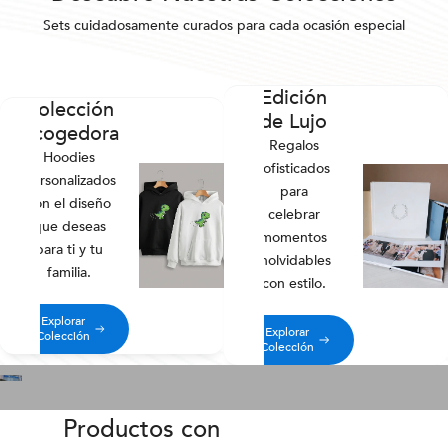
Sets cuidadosamente curados para cada ocasión especial
Edición
Colección
de Lujo
Acogedora
Regalos
Hoodies
sofisticados
personalizados
para
con el diseño
celebrar
que deseas
momentos
para ti y tu
inolvidables
familia.
con estilo.
Explorar
Explorar
Colección
Colección
Productos con