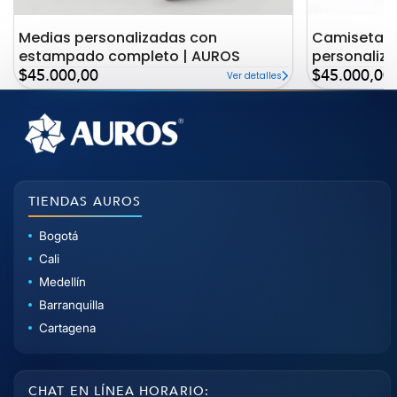
Medias personalizadas con
Camiseta c
estampado completo | AUROS
personaliz
Precio
Precio
AUROS
$45.000,00
$45.000,00
Ver detalles
de
de
oferta
oferta
TIENDAS AUROS
Bogotá
Cali
Medellín
Barranquilla
Cartagena
CHAT EN LÍNEA HORARIO: