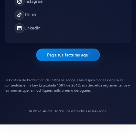
Instagram
Instagram
TikTok
TikTok
LinkedIn
Translation
missing:
es.general.social.links.linked_in
Paga tus facturas aquí
La Política de Protección de Datos se acoge a las disposiciones generales
contenidas en la Ley Estatutaria 1581 de 2012, sus decretos reglamentarios y
las normas que la modifiquen, adicionen o deroguen.
© 2026 Auros. Todos los derechos reservados.